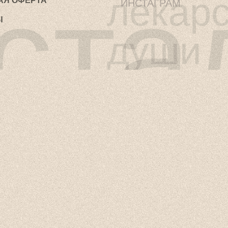
ста
лекарс
АЯ ОФЕРТА
ИНСТАГРАМ
Ы
души