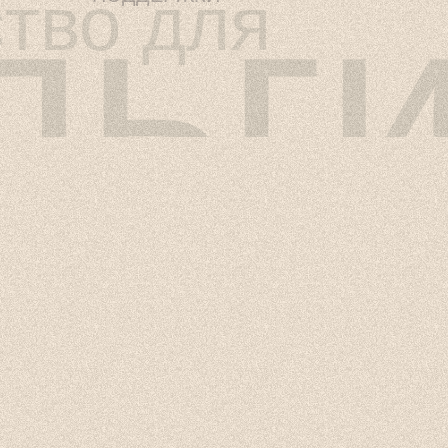
льг
тво для